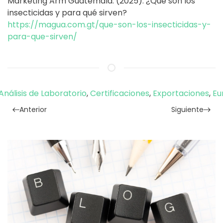
Marketing Arm Guatemala. (2025). ¿Qué son los
insecticidas y para qué sirven?
https://magua.com.gt/que-son-los-insecticidas-y-
para-que-sirven/
Análisis de Laboratorio
,
Certificaciones
,
Exportaciones
,
Eu
Anterior
Siguiente