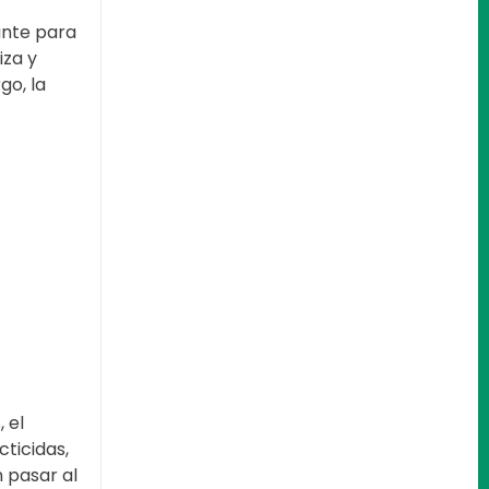
ante para
iza y
go, la
 el
cticidas,
n pasar al