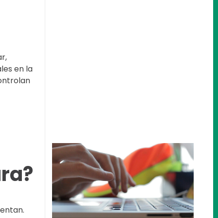
r,
les en la
ontrolan
ura?
sentan.