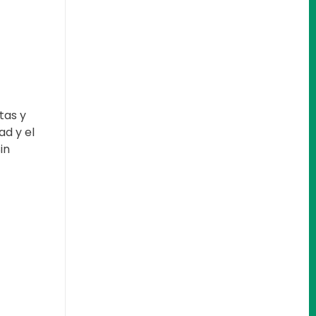
tas y
d y el
in