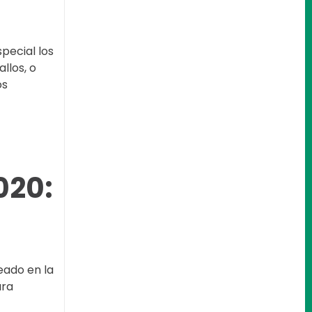
pecial los
llos, o
os
020:
eado en la
ara