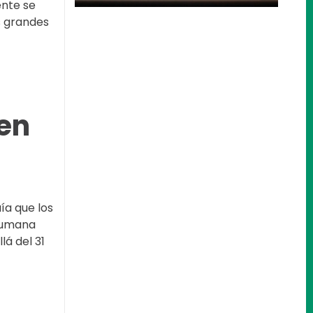
ente se
as grandes
 en
ía que los
Nos encantaría
 humana
lá del 31
ayudarle