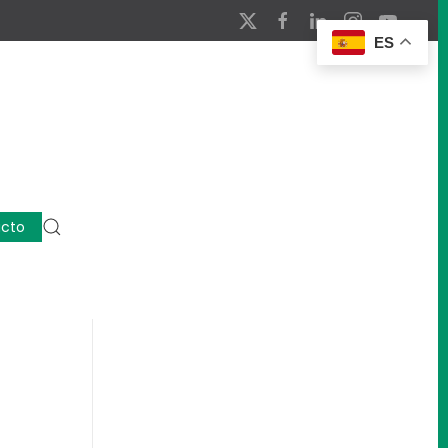
ES
cto