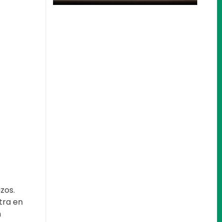
Nos encantaría
ayudarle
zos.
tra en
n