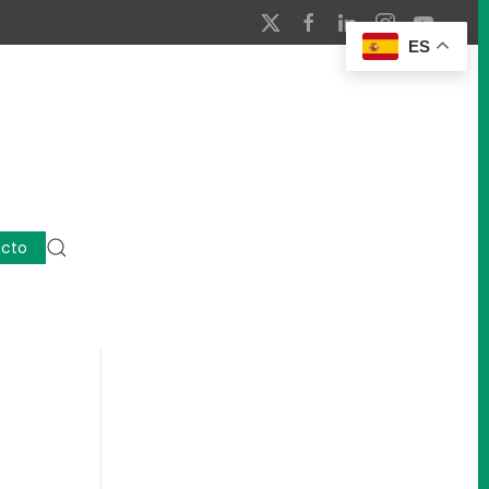
ES
cto