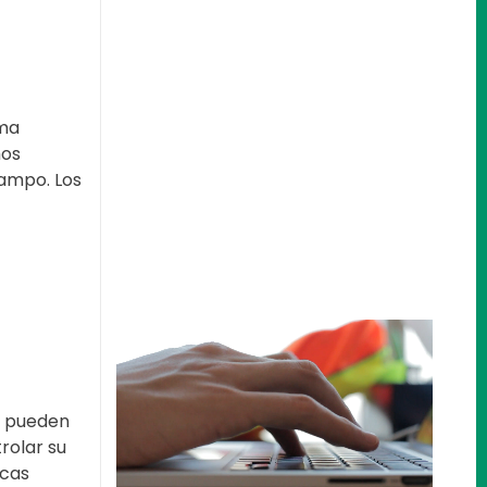
sma
mos
campo. Los
s pueden
rolar su
icas