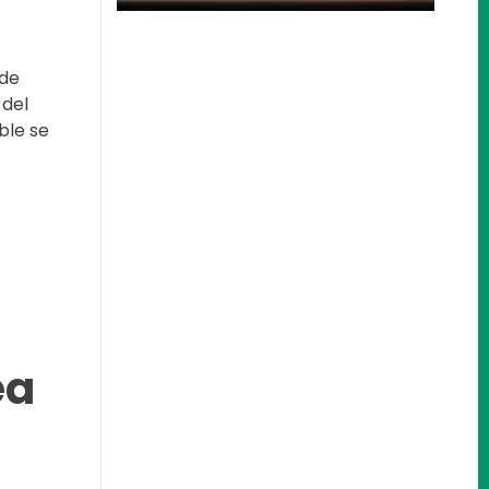
 de
 del
ble se
Nos encantaría
ea
ayudarle