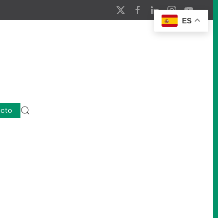
ES
cto