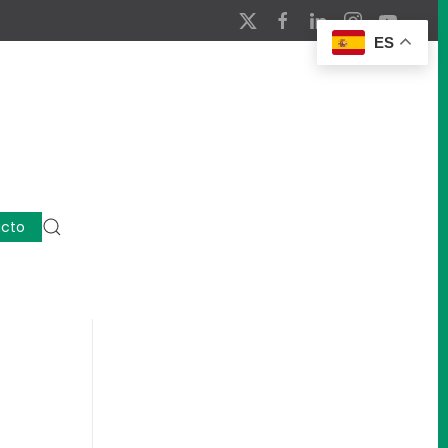
ES
cto