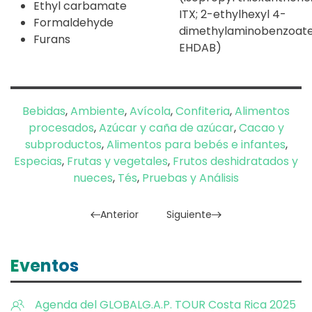
Ethyl carbamate
ITX; 2-ethylhexyl 4-
Formaldehyde
dimethylaminobenzoate
Furans
EHDAB)
Bebidas
,
Ambiente
,
Avícola
,
Confiteria
,
Alimentos
procesados
,
Azúcar y caña de azúcar
,
Cacao y
subproductos
,
Alimentos para bebés e infantes
,
Especias
,
Frutas y vegetales
,
Frutos deshidratados y
nueces
,
Tés
,
Pruebas y Análisis
Anterior
Siguiente
Eventos
Agenda del GLOBALG.A.P. TOUR Costa Rica 2025