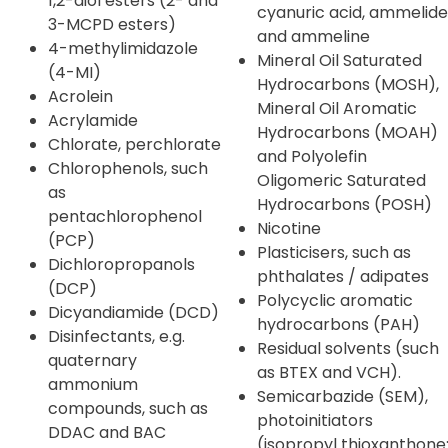
1,2-diol esters (2- and
cyanuric acid, ammelide
3-MCPD esters)
and ammeline
4-methylimidazole
Mineral Oil Saturated
(4-MI)
Hydrocarbons (MOSH),
Acrolein
Mineral Oil Aromatic
Acrylamide
Hydrocarbons (MOAH)
Chlorate, perchlorate
and Polyolefin
Chlorophenols, such
Oligomeric Saturated
as
Hydrocarbons (POSH)
pentachlorophenol
Nicotine
(PCP)
Plasticisers, such as
Dichloropropanols
phthalates / adipates
(DCP)
Polycyclic aromatic
Dicyandiamide (DCD)
hydrocarbons (PAH)
Disinfectants, e.g.
Residual solvents (such
quaternary
as BTEX and VCH).
ammonium
Semicarbazide (SEM),
compounds, such as
photoinitiators
DDAC and BAC
(isopropyl thioxanthone