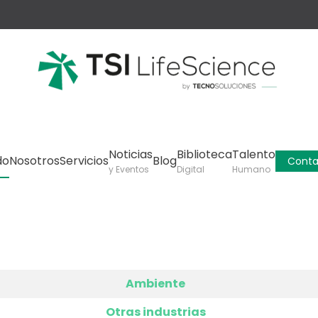
Noticias
Biblioteca
Talento
do
Nosotros
Servicios
Blog
Conta
y Eventos
Digital
Humano
Ambiente
Otras industrias