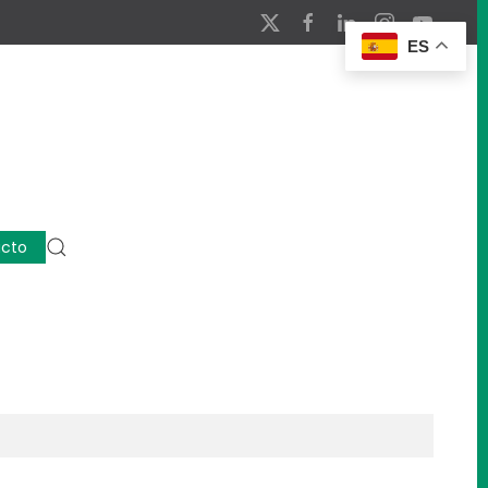
ES
cto