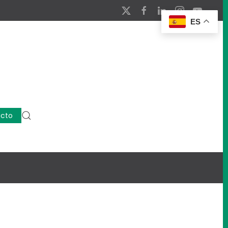
ES
cto