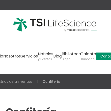
Noticias
Biblioteca
Talento
do
Nosotros
Servicios
Blog
Conta
y Eventos
Digital
Humano
strias de alimentos
Confitería